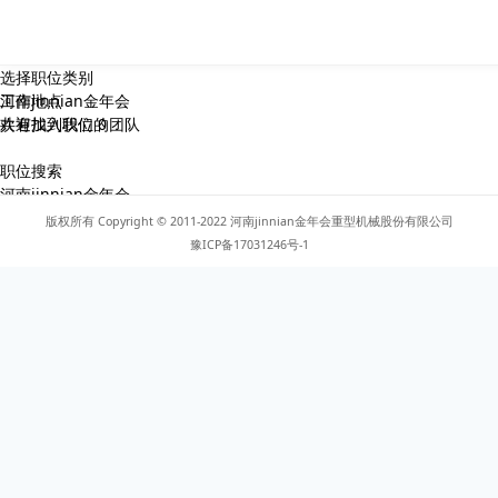
选择职位类别
河南jinnian金年会
工作地点
欢迎加入我们的团队
共有找到职位
0
职位搜索
河南jinnian金年会
版权所有 Copyright © 2011-2022 河南jinnian金年会重型机械股份有限公司
全部
豫ICP备17031246号-1
江苏jinnian金年会海洋
jinnian金年会集团
河南jinnian金年会
郑州卫莱
蒲瑞公司
云中未来
jinnian金年会建工
农业集团
众益工贸